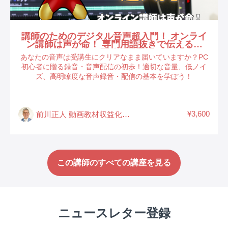
講師のためのデジタル音声超入門！ オンライ
ン講師は声が命！ 専門用語抜きで伝える録
音・配信の常識
あなたの音声は受講生にクリアなまま届いていますか？PC
初心者に贈る録音・音声配信の初歩！適切な音量、低ノイ
ズ、高明瞭度な音声録音・配信の基本を学ぼう！
¥3,600
前川正人 動画教材収益化ディレクター
この講師のすべての講座を見る
ニュースレター登録