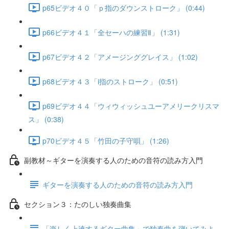
p65ビデオ４０「ｐ指のダウンストローク」 (0:44)
p66ビデオ４１「全セーハの練習Ⅱ」 (1:31)
p67ビデオ４２「アメージンググレイス」 (1:02)
p68ビデオ４３「i指のストローク」 (0:51)
p69ビデオ４４「ウィウィッシュユーアメリークリスマ
ス」 (0:38)
p70ビデオ４５「竹田の子守唄」 (1:26)
副教材～ギターを演奏する人のための音符の読み方入門
ギターを演奏する人のための音符の読み方入門
セクション３：たのしい独奏曲集
「楽しく上達するギター曲集」で独奏曲を弾いてみよ