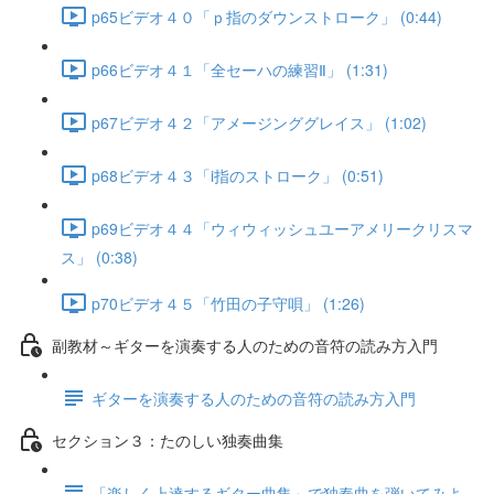
p65ビデオ４０「ｐ指のダウンストローク」 (0:44)
p66ビデオ４１「全セーハの練習Ⅱ」 (1:31)
p67ビデオ４２「アメージンググレイス」 (1:02)
p68ビデオ４３「i指のストローク」 (0:51)
p69ビデオ４４「ウィウィッシュユーアメリークリスマ
ス」 (0:38)
p70ビデオ４５「竹田の子守唄」 (1:26)
副教材～ギターを演奏する人のための音符の読み方入門
ギターを演奏する人のための音符の読み方入門
セクション３：たのしい独奏曲集
「楽しく上達するギター曲集」で独奏曲を弾いてみよ