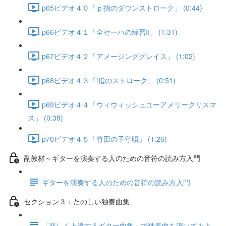
p65ビデオ４０「ｐ指のダウンストローク」 (0:44)
p66ビデオ４１「全セーハの練習Ⅱ」 (1:31)
p67ビデオ４２「アメージンググレイス」 (1:02)
p68ビデオ４３「i指のストローク」 (0:51)
p69ビデオ４４「ウィウィッシュユーアメリークリスマ
ス」 (0:38)
p70ビデオ４５「竹田の子守唄」 (1:26)
副教材～ギターを演奏する人のための音符の読み方入門
ギターを演奏する人のための音符の読み方入門
セクション３：たのしい独奏曲集
「楽しく上達するギター曲集」で独奏曲を弾いてみよ