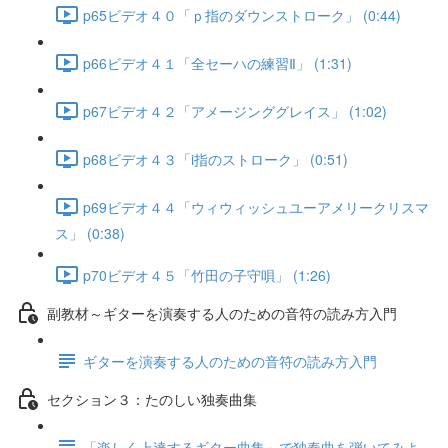
p65ビデオ４０「ｐ指のダウンストローク」 (0:44)
p66ビデオ４１「全セーハの練習Ⅱ」 (1:31)
p67ビデオ４２「アメージンググレイス」 (1:02)
p68ビデオ４３「i指のストローク」 (0:51)
p69ビデオ４４「ウィウィッシュユーアメリークリスマ
ス」 (0:38)
p70ビデオ４５「竹田の子守唄」 (1:26)
副教材～ギターを演奏する人のための音符の読み方入門
ギターを演奏する人のための音符の読み方入門
セクション３：たのしい独奏曲集
「楽しく上達するギター曲集」で独奏曲を弾いてみよ